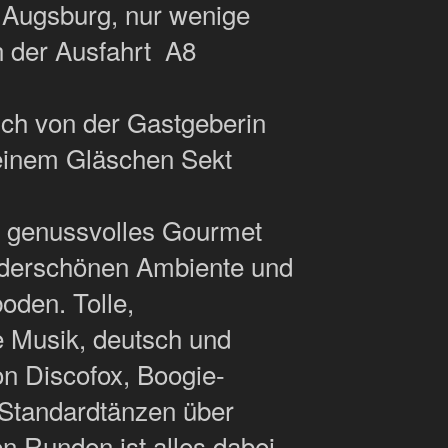
 Augsburg, nur wenige
n der Ausfahrt A8
ich von der Gastgeberin
 einem Gläschen Sekt
n genussvolles Gourmet
nderschönen Ambiente und
oden. Tolle,
 Musik, deutsch und
on Discofox, Boogie-
 Standardtänzen über
n Runden ist alles dabei.