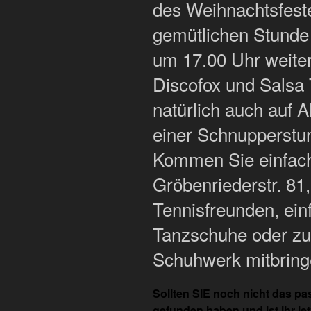
des Weihnachtsfest
gemütlichen Stunde
um 17.00 Uhr weite
Discofox und Salsa 
natürlich auch auf 
einer Schnupperst
Kommen Sie einfach 
Gröbenriederstr. 81
Tennisfreunden, ein
Tanzschuhe oder z
Schuhwerk mitbring
Sollten SIE noch nicht das 
gefunden haben und ist ihr l