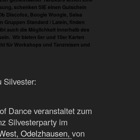
Lösung, schenken SIE einen Gutschein
Ob Discofox, Boogie Woogie, Salsa
en Gruppen Standard / Latein, finden
gibt auch die Möglichkeit innerhalb des
ln. Wir bieten 6er und 10er Karten
icht für Workshops und Tanzreisen und
 Silvester:
of Dance veranstaltet zum
nz Silvesterparty im
 West, Odelzhausen,
von