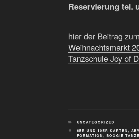
Reservierung tel. 
hier der Beitrag z
Weihnachtsmarkt 201
Tanzschule Joy of 
KATEGORIEN
UNCATEGORIZED
SCHLAGWÖRTER
6ER UND 10ER KARTEN
,
AB
FORMATION
,
BOOGIE TÄNZ