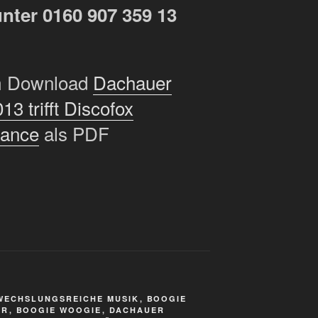
unter 0160 907 359 13
um Download
Dachauer
3 trifft Discofox
Dance
als PDF
WECHSLUNGSREICHE MUSIK
,
BOOGIE
ER
,
BOOGIE WOOGIE
,
DACHAUER