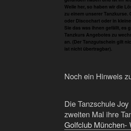
Weile her, so haben wir die 
zu einem unserer Tanzkurse. 
oder Discochart oder in klein
Sie das was ihnen gefällt, es 
Tanzkurs Angebotes zu wechse
an. (Der Tanzgutschein gilt n
ist nicht übertragbar).
Noch ein Hinweis zu
Die Tanzschule Joy 
zweiten Mal ihre Ta
Golfclub München-