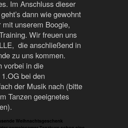
es. Im Anschluss dieser
 geht’s dann wie gewohnt
r mit unserem Boogie,
Training. Wir freuen uns
ALLE, die anschließend in
unde zu uns kommen.
vorbei in die
, 1.OG bei den
fach der Musik nach (bitte
um Tanzen geeignetes
en).
passende Weihnachtsgeschenk
etzter gemeinsamer Tanzkurs schon eine