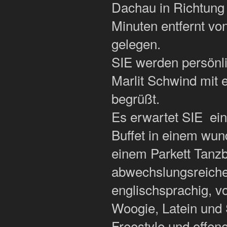
Dachau in Richtung
Minuten entfernt vo
gelegen.
SIE werden persönl
Marlit Schwind mit
begrüßt.
Es erwartet SIE ei
Buffet in einem wu
einem Parkett Tanzb
abwechslungsreiche
englischsprachig, v
Woogie, Latein und
Freestyle und offene