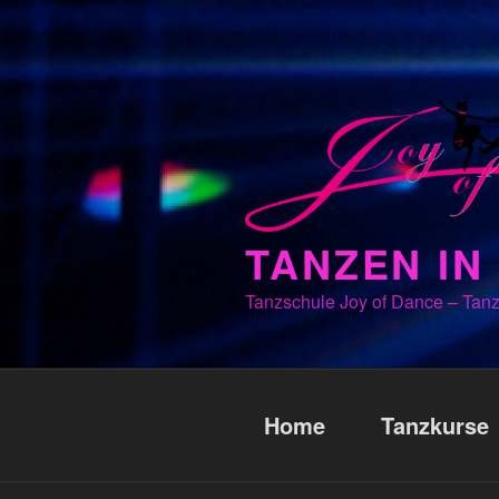
Zum
Inhalt
springen
TANZEN I
Tanzschule Joy of Dance – Tanz
Home
Tanzkurse