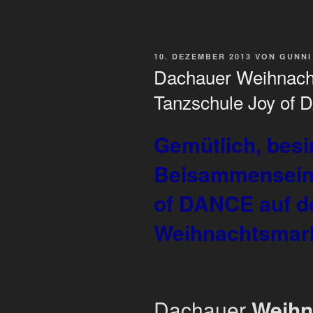
VERÖFFENTLICHT
10. DEZEMBER 2013
VON
GUNNI
AM
Dachauer Weihnachts
Tanzschule Joy of
Gemütlich, besi
Beisammensein 
of DANCE auf 
Weihnachtsmar
Dachauer
Weihn