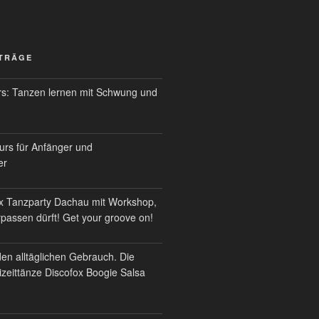
ITRÄGE
s: Tanzen lernen mit Schwung und
urs für Anfänger und
er
x Tanzparty Dachau mit Workshop,
erpassen dürft! Get your groove on!
den alltäglichen Gebrauch. Die
izeittänze Discofox Boogie Salsa