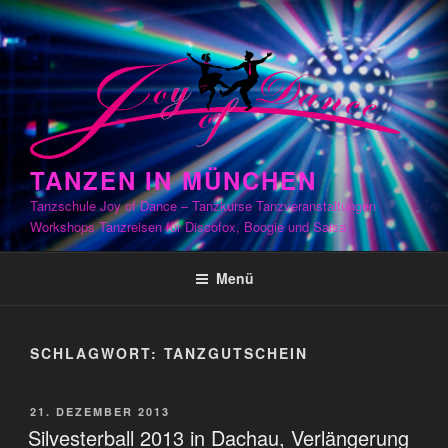
Zum
Inhalt
springen
TANZEN IN MÜNCHEN
Tanzschule Joy of Dance – Tanzkurse Tanzveranstaltungen
Workshops Tanzreisen für Discofox, Boogie und Salsa
Menü
SCHLAGWORT:
TANZGUTSCHEIN
VERÖFFENTLICHT
21. DEZEMBER 2013
AM
Silvesterball 2013 in Dachau, Verlängerung