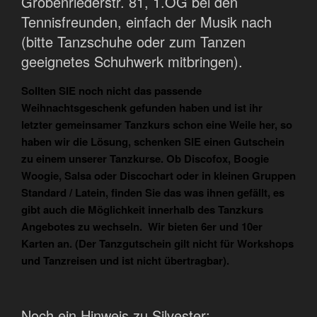
Gröbenriederstr. 81, 1.OG bei den
Tennisfreunden, einfach der Musik nach
(bitte Tanzschuhe oder zum Tanzen
geeignetes Schuhwerk mitbringen).
Sollten SIE noch nicht das passende
Weihnachtsgeschenk gefunden haben und ist ihr
letzter gemeinsamer Tanzkurs schon eine Weile her, so
haben wir die Lösung, schenken SIE einen Gutschein
zu einem unserer Tanzkurse. Ob Discofox, Boogie
Woogie, Salsa oder Discochart oder in kleinen Gruppen
Standard / Latein, finden Sie das was ihnen gefällt, es
gibt auch die Möglichkeit innerhalb des Tanzkurs
Angebotes zu wechseln. Wir bieten 6er und 10er
Karten an. (Der Tanzgutschein gilt nicht für Workshops
und Tanzreisen und ist nicht übertragbar).
Noch ein Hinweis zu Silvester: