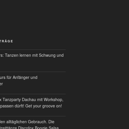
ITRÄGE
s: Tanzen lernen mit Schwung und
urs für Anfänger und
er
x Tanzparty Dachau mit Workshop,
erpassen dürft! Get your groove on!
den alltäglichen Gebrauch. Die
izeittänze Discofox Boogie Salsa