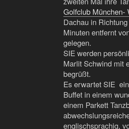
zweiten Mal ihre Ta
Golfclub München-
Dachau in Richtung
Minuten entfernt vo
gelegen.
SIE werden persönl
Marlit Schwind mit
begrüßt.
Es erwartet SIE ei
Buffet in einem wu
einem Parkett Tanzb
abwechslungsreiche
englischsprachig, v