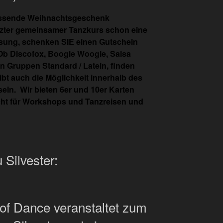
passende Weihnachtsgeschenk
etzter gemeinsamer Tanzkurs schon eine
Lösung, schenken SIE einen Gutschein
Ob Discofox, Boogie Woogie, Salsa
en Gruppen Standard / Latein, finden
gibt auch die Möglichkeit innerhalb des
ln. Wir bieten 6er und 10er Karten
icht für Workshops und Tanzreisen und
 Silvester:
of Dance veranstaltet zum