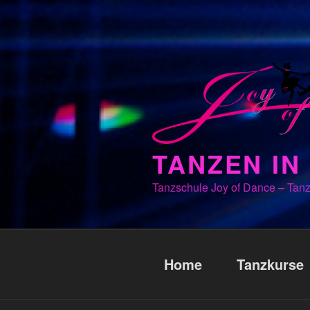
Zum
Inhalt
springen
TANZEN I
Tanzschule Joy of Dance – Tanz
Home
Tanzkurse