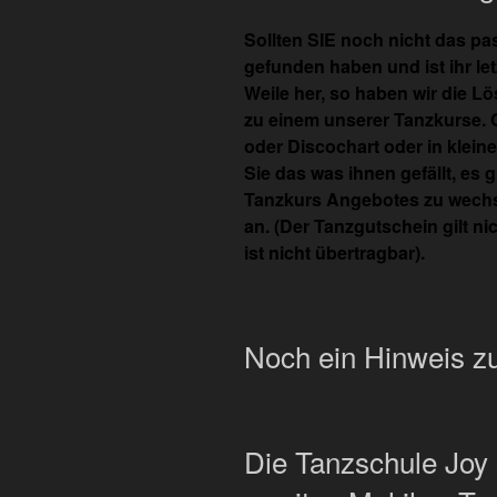
Sollten SIE noch nicht das 
gefunden haben und ist ihr l
Weile her, so haben wir die 
zu einem unserer Tanzkurse. 
oder Discochart oder in klein
Sie das was ihnen gefällt, es 
Tanzkurs Angebotes zu wechse
an. (Der Tanzgutschein gilt n
ist nicht übertragbar).
Noch ein Hinweis zu
Die Tanzschule Joy 