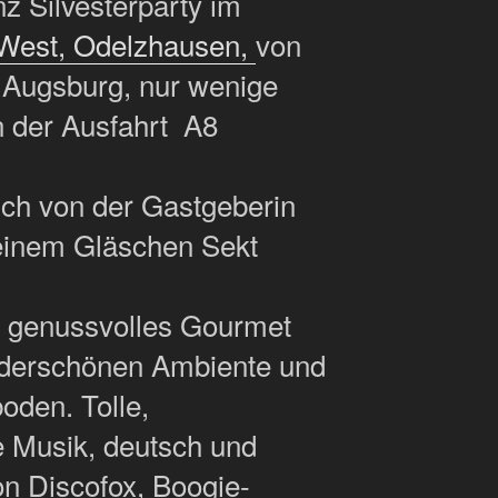
nz Silvesterparty im
 West, Odelzhausen,
von
 Augsburg, nur wenige
n der Ausfahrt A8
ich von der Gastgeberin
 einem Gläschen Sekt
n genussvolles Gourmet
nderschönen Ambiente und
oden. Tolle,
 Musik, deutsch und
on Discofox, Boogie-