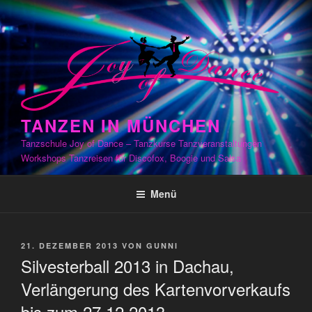
Zum
Inhalt
springen
TANZEN IN MÜNCHEN
Tanzschule Joy of Dance – Tanzkurse Tanzveranstaltungen
Workshops Tanzreisen für Discofox, Boogie und Salsa
Menü
VERÖFFENTLICHT
21. DEZEMBER 2013
VON
GUNNI
AM
Silvesterball 2013 in Dachau,
Verlängerung des Kartenvorverkaufs
bis zum 27.12.2013