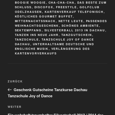
BOOGIE WOOGIE
,
CHA-CHA-CHA
,
DAS BESTE ZUM
SCHLUSS
,
DISCOFOX
,
FREESTYLE
,
GOLFCLUB
ODELZHAUSEN
,
KARTENVERKAUF TELEFONISCH
,
KÖSTLICHES GOURMET BUFFET
,
MITTERNACHTSSNACK
,
NETTE LEUTE
,
PASSENDES
WEIHNACHTSGESCHENK
,
SCHÖNES AMBIENTE
,
SEKTEMPFANG
,
SILVESTERBALL 2013 IN DACHAU
,
TANZEN INS NEUE JAHR
,
TANZGUTSCHEIN
,
TANZSCHULE
,
TANZSCHULE JOY OF DANCE
DACHAU
,
UNTERHALTSAME DEUTSCHE UND
ENGLISCHE MUSIK
,
VERLÄNGERUNG DES
KARTENVORVERKAUFS
Beitragsnavigation
Vorheriger
ZURÜCK
Beitrag
Geschenk Gutscheine Tanzkurse Dachau
Tanzschule Joy of Dance
Nächster
WEITER
Beitrag