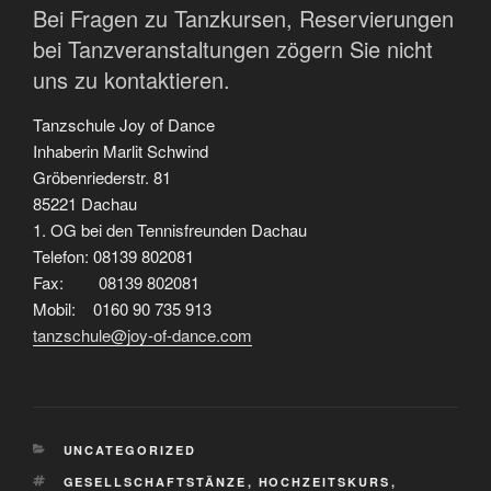
Bei Fragen zu Tanzkursen, Reservierungen
bei Tanzveranstaltungen zögern Sie nicht
uns zu kontaktieren.
Tanzschule Joy of Dance
Inhaberin Marlit Schwind
Gröbenriederstr. 81
85221 Dachau
1. OG bei den Tennisfreunden Dachau
Telefon: 08139 802081
Fax: 08139 802081
Mobil: 0160 90 735 913
tanzschule@joy-of-dance.com
KATEGORIEN
UNCATEGORIZED
SCHLAGWÖRTER
GESELLSCHAFTSTÄNZE
,
HOCHZEITSKURS
,