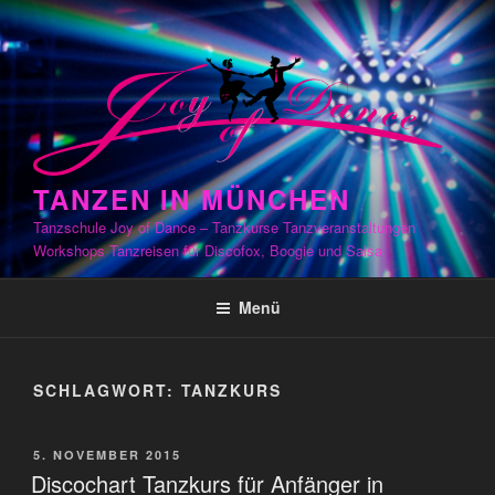
Zum
Inhalt
springen
TANZEN IN MÜNCHEN
Tanzschule Joy of Dance – Tanzkurse Tanzveranstaltungen
Workshops Tanzreisen für Discofox, Boogie und Salsa
Menü
SCHLAGWORT:
TANZKURS
VERÖFFENTLICHT
5. NOVEMBER 2015
AM
Discochart Tanzkurs für Anfänger in