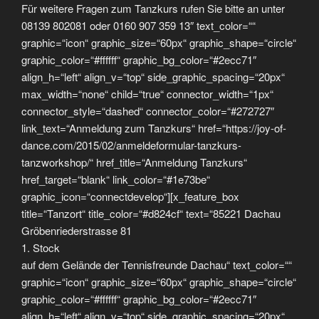
Für weitere Fragen zum Tanzkurs rufen Sie bitte an unter
08139 802081 oder 0160 907 359 13″ text_color=““
graphic=“icon“ graphic_size=“60px“ graphic_shape=“circle“
graphic_color=“#ffffff“ graphic_bg_color=“#2ecc71″
align_h=“left“ align_v=“top“ side_graphic_spacing=“20px“
max_width=“none“ child=“true“ connector_width=“1px“
connector_style=“dashed“ connector_color=“#272727″
link_text=“Anmeldung zum Tanzkurs“ href=“https://joy-of-
dance.com/2015/02/anmeldeformular-tanzkurs-
tanzworkshop/“ href_title=“Anmeldung Tanzkurs“
href_target=“blank“ link_color=“#1e73be“
graphic_icon=“connectdevelop“][x_feature_box
title=“Tanzort“ title_color=“#d824cf“ text=“85221 Dachau
Gröbenriederstrasse 81
1. Stock
auf dem Gelände der Tennisfreunde Dachau“ text_color=““
graphic=“icon“ graphic_size=“60px“ graphic_shape=“circle“
graphic_color=“#ffffff“ graphic_bg_color=“#2ecc71″
align_h=“left“ align_v=“top“ side_graphic_spacing=“20px“