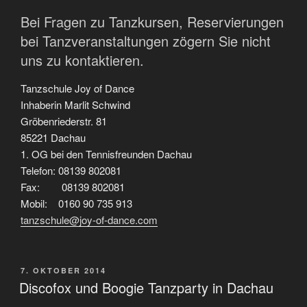
Bei Fragen zu Tanzkursen, Reservierungen
bei Tanzveranstaltungen zögern Sie nicht
uns zu kontaktieren.
Tanzschule Joy of Dance
Inhaberin Marlit Schwind
Gröbenriederstr. 81
85221 Dachau
1. OG bei den Tennisfreunden Dachau
Telefon: 08139 802081
Fax: 08139 802081
Mobil: 0160 90 735 913
tanzschule@joy-of-dance.com
VERÖFFENTLICHT
7. OKTOBER 2014
AM
Discofox und Boogie Tanzparty in Dachau