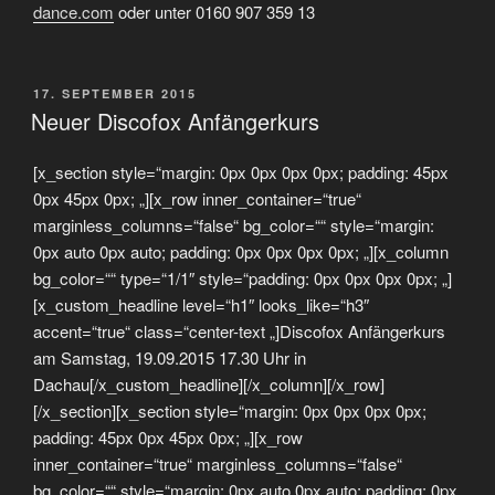
dance.com
oder unter 0160 907 359 13
VERÖFFENTLICHT
17. SEPTEMBER 2015
AM
Neuer Discofox Anfängerkurs
[x_section style=“margin: 0px 0px 0px 0px; padding: 45px
0px 45px 0px; „][x_row inner_container=“true“
marginless_columns=“false“ bg_color=““ style=“margin:
0px auto 0px auto; padding: 0px 0px 0px 0px; „][x_column
bg_color=““ type=“1/1″ style=“padding: 0px 0px 0px 0px; „]
[x_custom_headline level=“h1″ looks_like=“h3″
accent=“true“ class=“center-text „]Discofox Anfängerkurs
am Samstag, 19.09.2015 17.30 Uhr in
Dachau[/x_custom_headline][/x_column][/x_row]
[/x_section][x_section style=“margin: 0px 0px 0px 0px;
padding: 45px 0px 45px 0px; „][x_row
inner_container=“true“ marginless_columns=“false“
bg_color=““ style=“margin: 0px auto 0px auto; padding: 0px