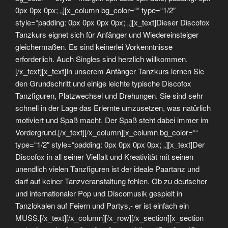
0px 0px 0px; „][x_column bg_color=““ type=“1/2″
style=“padding: 0px 0px 0px 0px; „][x_text]Dieser Discofox
Tanzkurs eignet sich für Anfänger und Wiedereinsteiger
gleichermaßen. Es sind keinerlei Vorkenntnisse
erforderlich. Auch Singles sind herzlich willkommen.
[/x_text][x_text]In unserem Anfänger Tanzkurs lernen Sie
den Grundschritt und einige leichte typische Discofox
Tanzfiguren, Platzwechsel und Drehungen. Sie sind sehr
schnell in der Lage das Erlernte umzusetzen, was natürlich
motiviert und Spaß macht. Der Spaß steht dabei immer im
Vordergrund.[/x_text][/x_column][x_column bg_color=““
type=“1/2″ style=“padding: 0px 0px 0px 0px; „][x_text]Der
Discofox in all seiner Vielfalt und Kreativität mit seinen
unendlich vielen Tanzfiguren ist der ideale Paartanz und
darf auf keiner Tanzveranstaltung fehlen. Ob zu deutscher
und internationaler Pop und Discomusik gespielt in
Tanzlokalen auf Feiern und Partys,- er ist einfach ein
MUSS.[/x_text][/x_column][/x_row][/x_section][x_section