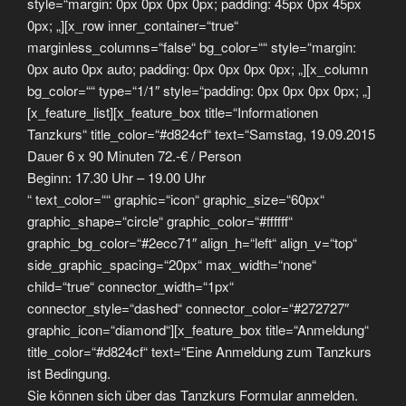
style=“margin: 0px 0px 0px 0px; padding: 45px 0px 45px
0px; „][x_row inner_container=“true“
marginless_columns=“false“ bg_color=““ style=“margin:
0px auto 0px auto; padding: 0px 0px 0px 0px; „][x_column
bg_color=““ type=“1/1″ style=“padding: 0px 0px 0px 0px; „]
[x_feature_list][x_feature_box title=“Informationen
Tanzkurs“ title_color=“#d824cf“ text=“Samstag, 19.09.2015
Dauer 6 x 90 Minuten 72.-€ / Person
Beginn: 17.30 Uhr – 19.00 Uhr
“ text_color=““ graphic=“icon“ graphic_size=“60px“
graphic_shape=“circle“ graphic_color=“#ffffff“
graphic_bg_color=“#2ecc71″ align_h=“left“ align_v=“top“
side_graphic_spacing=“20px“ max_width=“none“
child=“true“ connector_width=“1px“
connector_style=“dashed“ connector_color=“#272727″
graphic_icon=“diamond“][x_feature_box title=“Anmeldung“
title_color=“#d824cf“ text=“Eine Anmeldung zum Tanzkurs
ist Bedingung.
Sie können sich über das Tanzkurs Formular anmelden.