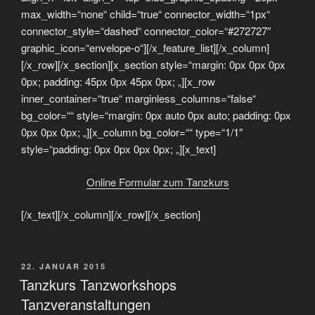
max_width=“none“ child=“true“ connector_width=“1px“
connector_style=“dashed“ connector_color=“#272727″
graphic_icon=“envelope-o“][/x_feature_list][/x_column]
[/x_row][/x_section][x_section style=“margin: 0px 0px 0px
0px; padding: 45px 0px 45px 0px; „][x_row
inner_container=“true“ marginless_columns=“false“
bg_color=““ style=“margin: 0px auto 0px auto; padding: 0px
0px 0px 0px; „][x_column bg_color=““ type=“1/1″
style=“padding: 0px 0px 0px 0px; „][x_text]
Online Formular zum Tanzkurs
[/x_text][/x_column][/x_row][/x_section]
VERÖFFENTLICHT
22. JANUAR 2015
AM
Tanzkurs Tanzworkshops
Tanzveranstaltungen