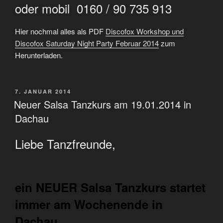
oder mobil 0160 / 90 735 913
Hier nochmal alles als PDF
Discofox Workshop und
Discofox Saturday Night Party Februar 2014
zum
Herunterladen.
VERÖFFENTLICHT
7. JANUAR 2014
AM
Neuer Salsa Tanzkurs am 19.01.2014 in
Dachau
Liebe Tanzfreunde,
ein NEUER Salsa Tanzkurs startet
immer am Wochenende in
Dachau.