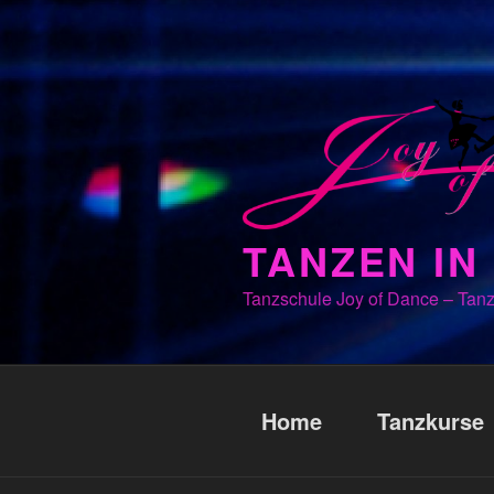
Zum
Inhalt
springen
TANZEN I
Tanzschule Joy of Dance – Tanz
Home
Tanzkurse