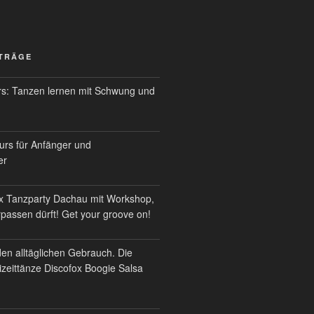
ITRÄGE
s: Tanzen lernen mit Schwung und
urs für Anfänger und
er
x Tanzparty Dachau mit Workshop,
erpassen dürft! Get your groove on!
den alltäglichen Gebrauch. Die
izeittänze Discofox Boogie Salsa