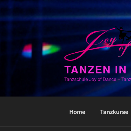
Zum
Inhalt
springen
TANZEN I
Tanzschule Joy of Dance – Tanz
Home
Tanzkurse