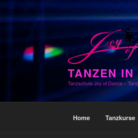
Zum
Inhalt
springen
TANZEN I
Tanzschule Joy of Dance – Tanz
Home
Tanzkurse