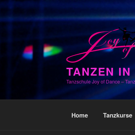
Zum
Inhalt
springen
TANZEN I
Tanzschule Joy of Dance – Tanz
Home
Tanzkurse