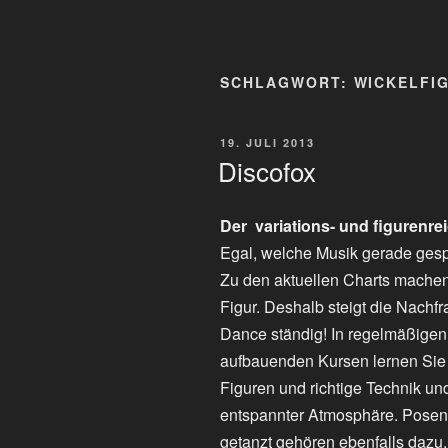
SCHLAGWORT:
WICKELFI
VERÖFFENTLICHT
19. JULI 2013
AM
Discofox
Der variations- und figurenr
Egal, welche Musik gerade gespi
Zu den aktuellen Charts mache
Figur. Deshalb steigt die Nachfr
Dance ständig! In regelmäßigen
aufbauenden Kursen lernen Sie i
Figuren und richtige Technik un
entspannter Atmosphäre. Posen, 
getanzt gehören ebenfalls dazu.