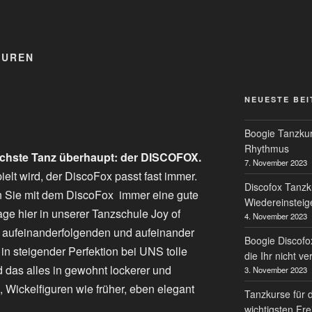
GUREN
NEUESTE BE
Boogie Tanzkur
Rhythmus
eichste Tanz überhaupt: der DISCOFOX.
7. November 2023
elt wird, der DiscoFox passt fast immer.
Discofox Tanzk
n Sie mit dem DiscoFox immer eine gute
Wiedereinsteig
age hier in unserer Tanzschule Joy of
4. November 2023
 aufeinanderfolgenden und aufeinander
Boogie Discofo
n steigender Perfektion bei UNS tolle
die Ihr nicht v
d das alles in gewohnt lockerer und
3. November 2023
Wickelfiguren wie früher, eben elegant
Tanzkurse für 
wichtigsten Fre