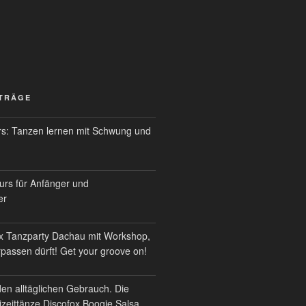
ITRÄGE
s: Tanzen lernen mit Schwung und
urs für Anfänger und
er
x Tanzparty Dachau mit Workshop,
erpassen dürft! Get your groove on!
den alltäglichen Gebrauch. Die
izeittänze Discofox Boogie Salsa