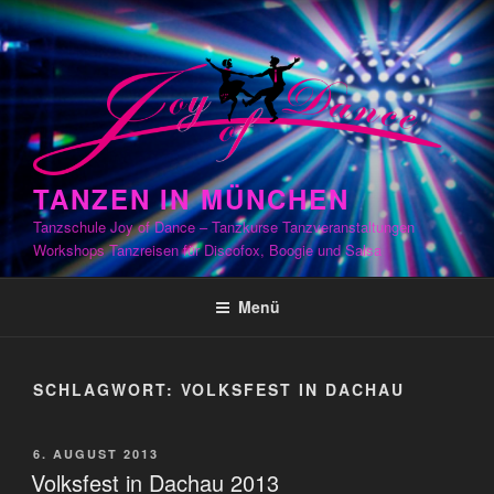
Zum
Inhalt
springen
TANZEN IN MÜNCHEN
Tanzschule Joy of Dance – Tanzkurse Tanzveranstaltungen
Workshops Tanzreisen für Discofox, Boogie und Salsa
Menü
SCHLAGWORT:
VOLKSFEST IN DACHAU
VERÖFFENTLICHT
6. AUGUST 2013
AM
Volksfest in Dachau 2013