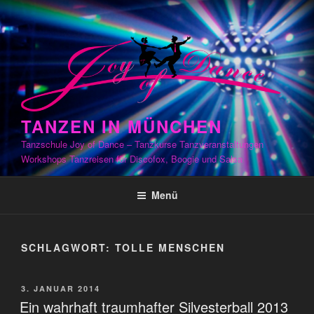
Zum
Inhalt
springen
TANZEN IN MÜNCHEN
Tanzschule Joy of Dance – Tanzkurse Tanzveranstaltungen
Workshops Tanzreisen für Discofox, Boogie und Salsa
Menü
SCHLAGWORT:
TOLLE MENSCHEN
VERÖFFENTLICHT
3. JANUAR 2014
AM
Ein wahrhaft traumhafter Silvesterball 2013