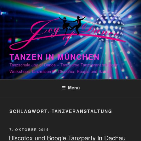
Zum
Inhalt
springen
TANZEN IN MÜNCHEN
Tanzschule Joy of Dance – Tanzkurse Tanzveranstaltungen
Workshops Tanzreisen für Discofox, Boogie und Salsa
Menü
SCHLAGWORT:
TANZVERANSTALTUNG
VERÖFFENTLICHT
7. OKTOBER 2014
AM
Discofox und Boogie Tanzparty in Dachau