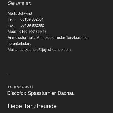
Sie uns an.
Marlit Schwind
Tel. : 08139 802081
Fax: 08139 802082
Mobil: 0160 907 359 13
Anmeldeformular
Anmeldeformular Tanzkurs
hier
herunterladen.
Mail an
tanzschule@joy-of-dance.com
VERÖFFENTLICHT
15. MÄRZ 2014
AM
Discofox Spassturnier Dachau
Liebe Tanzfreunde