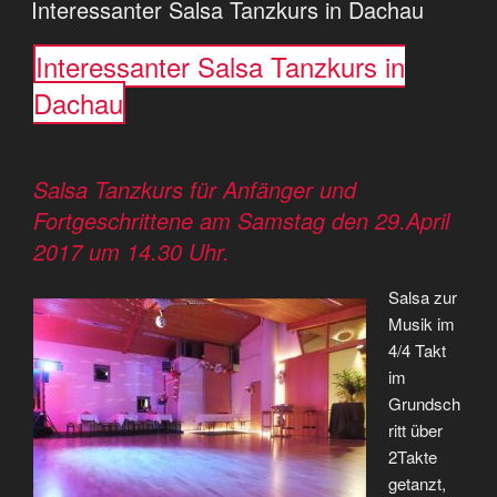
Interessanter Salsa Tanzkurs in Dachau
Interessanter Salsa Tanzkurs in
Dachau
Salsa Tanzkurs für Anfänger und
Fortgeschrittene am Samstag den 29.April
2017 um 14.30 Uhr.
Salsa zur
Musik im
4/4 Takt
im
Grundsch
ritt über
2Takte
getanzt,