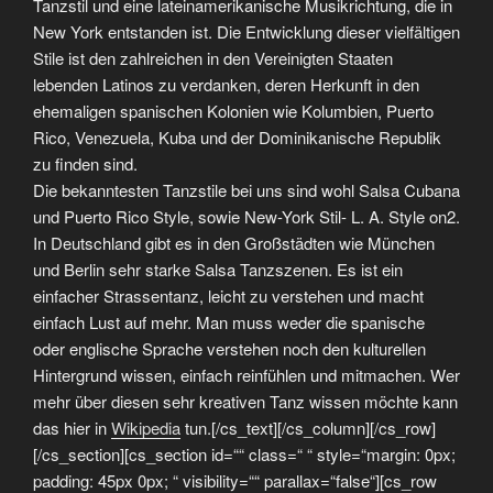
Tanzstil und eine lateinamerikanische Musikrichtung, die in
New York entstanden ist. Die Entwicklung dieser vielfältigen
Stile ist den zahlreichen in den Vereinigten Staaten
lebenden Latinos zu verdanken, deren Herkunft in den
ehemaligen spanischen Kolonien wie Kolumbien, Puerto
Rico, Venezuela, Kuba und der Dominikanische Republik
zu finden sind.
Die bekanntesten Tanzstile bei uns sind wohl Salsa Cubana
und Puerto Rico Style, sowie New-York Stil- L. A. Style on2.
In Deutschland gibt es in den Großstädten wie München
und Berlin sehr starke Salsa Tanzszenen. Es ist ein
einfacher Strassentanz, leicht zu verstehen und macht
einfach Lust auf mehr. Man muss weder die spanische
oder englische Sprache verstehen noch den kulturellen
Hintergrund wissen, einfach reinfühlen und mitmachen. Wer
mehr über diesen sehr kreativen Tanz wissen möchte kann
das hier in
Wikipedia
tun.[/cs_text][/cs_column][/cs_row]
[/cs_section][cs_section id=““ class=“ “ style=“margin: 0px;
padding: 45px 0px; “ visibility=““ parallax=“false“][cs_row