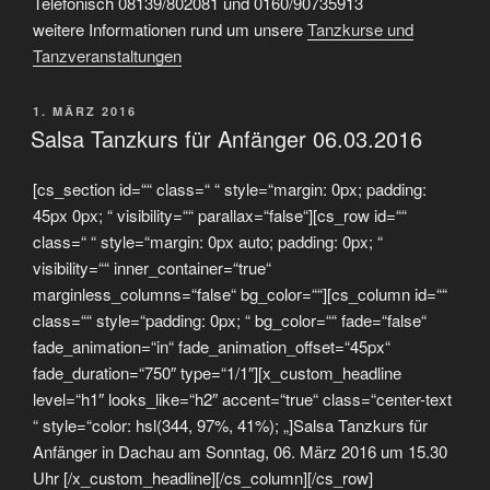
Telefonisch 08139/802081 und 0160/90735913
weitere Informationen rund um unsere
Tanzkurse und
Tanzveranstaltungen
VERÖFFENTLICHT
1. MÄRZ 2016
AM
Salsa Tanzkurs für Anfänger 06.03.2016
[cs_section id=““ class=“ “ style=“margin: 0px; padding:
45px 0px; “ visibility=““ parallax=“false“][cs_row id=““
class=“ “ style=“margin: 0px auto; padding: 0px; “
visibility=““ inner_container=“true“
marginless_columns=“false“ bg_color=““][cs_column id=““
class=““ style=“padding: 0px; “ bg_color=““ fade=“false“
fade_animation=“in“ fade_animation_offset=“45px“
fade_duration=“750″ type=“1/1″][x_custom_headline
level=“h1″ looks_like=“h2″ accent=“true“ class=“center-text
“ style=“color: hsl(344, 97%, 41%); „]Salsa Tanzkurs für
Anfänger in Dachau am Sonntag, 06. März 2016 um 15.30
Uhr [/x_custom_headline][/cs_column][/cs_row]