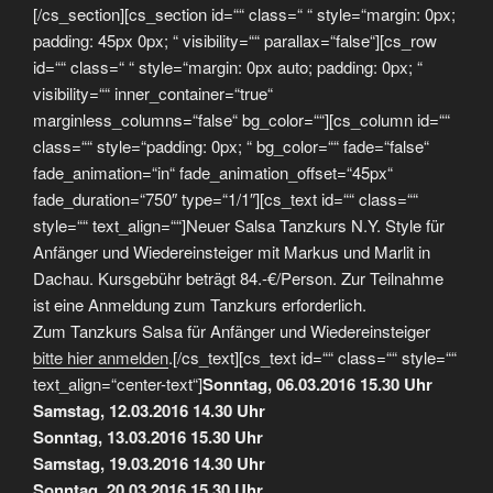
[/cs_section][cs_section id=““ class=“ “ style=“margin: 0px;
padding: 45px 0px; “ visibility=““ parallax=“false“][cs_row
id=““ class=“ “ style=“margin: 0px auto; padding: 0px; “
visibility=““ inner_container=“true“
marginless_columns=“false“ bg_color=““][cs_column id=““
class=““ style=“padding: 0px; “ bg_color=““ fade=“false“
fade_animation=“in“ fade_animation_offset=“45px“
fade_duration=“750″ type=“1/1″][cs_text id=““ class=““
style=““ text_align=““]Neuer Salsa Tanzkurs N.Y. Style für
Anfänger und Wiedereinsteiger mit Markus und Marlit in
Dachau. Kursgebühr beträgt 84.-€/Person. Zur Teilnahme
ist eine Anmeldung zum Tanzkurs erforderlich.
Zum Tanzkurs Salsa für Anfänger und Wiedereinsteiger
bitte hier anmelden
.[/cs_text][cs_text id=““ class=““ style=““
text_align=“center-text“]
Sonntag, 06.03.2016 15.30 Uhr
Samstag, 12.03.2016 14.30 Uhr
Sonntag, 13.03.2016 15.30 Uhr
Samstag, 19.03.2016 14.30 Uhr
Sonntag, 20.03.2016 15.30 Uhr