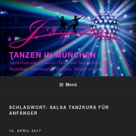
Zum
Inhalt
springen
TANZEN IN MÜNCHEN
Tanzschule Joy of Dance – Tanzkurse Tanzveranstaltungen
Workshops Tanzreisen für Discofox, Boogie und Salsa
Menü
SCHLAGWORT:
SALSA TANZKURS FÜR
ANFÄNGER
VERÖFFENTLICHT
14. APRIL 2017
AM