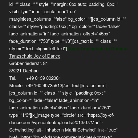
id=““ class=“ “ style=“margin: 0px auto; padding: 0px; “
visibility=““ inner_container=“true“
marginless_columns=“false“ bg_color=““][cs_column id=““
class=““ style=“padding: 0px; “ bg_color=““ fade=“false“
fade_animation=“in“ fade_animation_offset=“45px“
fade_duration=“750″ type=“1/3″][cs_text id=““ class=““
style=““ text_align=“left-text“]
Deine Tanzschule in Dachau
Tanzschule Joy of Dance
Gröbenriederstr. 81
85221 Dachau
Tel. +49 8139 802081
Mobile: +49 160 90735913[/cs_text][/cs_column]
[cs_column id=““ class=““ style=“padding: 0px; “
bg_color=““ fade=“false“ fade_animation=“in“
fade_animation_offset=“45px“ fade_duration=“750″
type=“1/3″][x_image type=“circle“ src=“https://joy-of-
dance.com/wp-content/uploads/2013/07/Marlit-
Schwind.jpg“ alt=“Inhaberin Marlit Schwind“ link=“true“
href=“https://joy-of-dance.com/rechtliches/kontakt/“