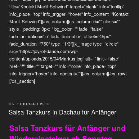
title=“Kontakt Marlit Schwind“ target=“blank“ info=“tooltip“
info_place=“top“ info_trigger=“hover“ info_content=“Kontakt
Marlit Schwind“][/cs_column][cs_column id=““ class=““
style=“padding: 0px; “ bg_color=““ fade=“false“
fade_animation=“in“ fade_animation_offset=“45px“
fade_duration=“750″ type=“1/3″][x_image type=“circle“
src=“https://joy-of-dance.com/wp-
content/uploads/2015/04/Markus.jpg“ alt=““ link=“false“
href=“#“ title=““ target=““ info=“none“ info_place=“top“
info_trigger=“hover“ info_content=““][/cs_column][/cs_row]
[/cs_section]
VERÖFFENTLICHT
25. FEBRUAR 2016
AM
Salsa Tanzkurs in Dachau für Anfänger
Salsa Tanzkurs für Anfänger und
Wiedereinsteiger ab Sonntag