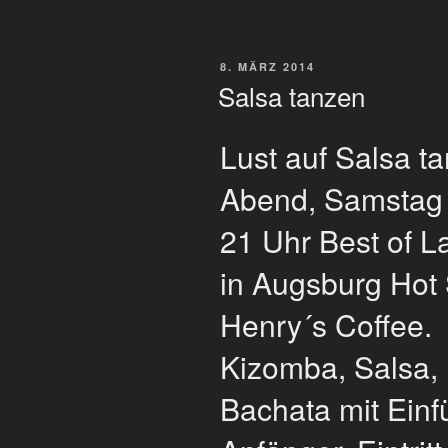
VERÖFFENTLICHT
8. MÄRZ 2014
AM
Salsa tanzen
Lust auf Salsa t
Abend, Samstag
21 Uhr Best of L
in Augsburg Hot
Henry´s Coffee.
Kizomba, Salsa,
Bachata mit Einf