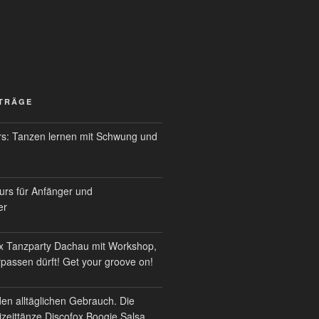
ITRÄGE
s: Tanzen lernen mit Schwung und
urs für Anfänger und
er
x Tanzparty Dachau mit Workshop,
erpassen dürft! Get your groove on!
den alltäglichen Gebrauch. Die
izeittänze Discofox Boogie Salsa