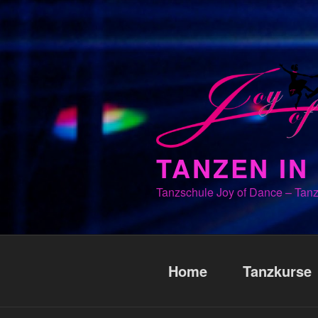
Zum
Inhalt
springen
TANZEN I
Tanzschule Joy of Dance – Tanz
Home
Tanzkurse