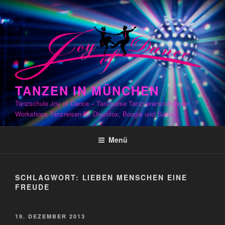
Zum
Inhalt
springen
TANZEN IN MÜNCHEN
Tanzschule Joy of Dance – Tanzkurse Tanzveranstaltungen
Workshops Tanzreisen für Discofox, Boogie und Salsa
Menü
SCHLAGWORT:
LIEBEN MENSCHEN EINE
FREUDE
VERÖFFENTLICHT
19. DEZEMBER 2013
AM