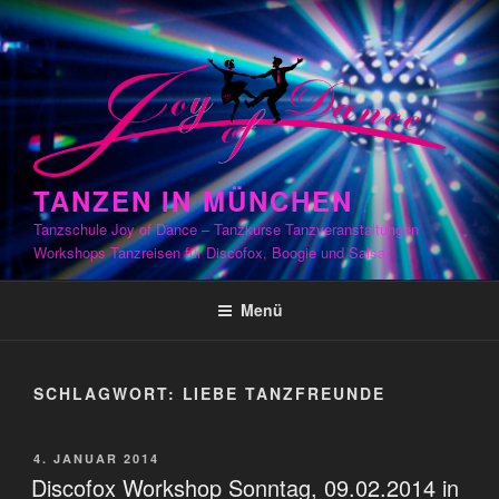
Zum
Inhalt
springen
TANZEN IN MÜNCHEN
Tanzschule Joy of Dance – Tanzkurse Tanzveranstaltungen
Workshops Tanzreisen für Discofox, Boogie und Salsa
Menü
SCHLAGWORT:
LIEBE TANZFREUNDE
VERÖFFENTLICHT
4. JANUAR 2014
AM
Discofox Workshop Sonntag, 09.02.2014 in