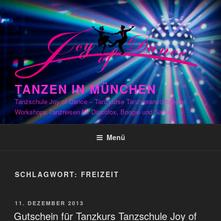
Zum
Inhalt
springen
TANZEN IN MÜNCHEN
Tanzschule Joy of Dance – Tanzkurse Tanzveranstaltungen
Workshops Tanzreisen für Discofox, Boogie und Salsa
Menü
SCHLAGWORT:
FREIZEIT
VERÖFFENTLICHT
11. DEZEMBER 2013
AM
Gutschein für Tanzkurs Tanzschule Joy of