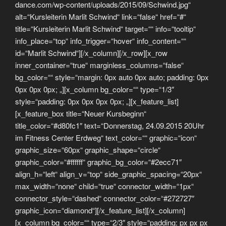
dance.com/wp-content/uploads/2015/09/Schwind.jpg“
alt=“Kursleiterin Marlit Schwind“ link=“false“ href=“#“
title=“Kursleiterin Marlit Schwind“ target=““ info=“tooltip“
info_place=“top“ info_trigger=“hover“ info_content=““
id=“Marlit Schwind“][/x_column][/x_row][x_row
inner_container=“true“ marginless_columns=“false“
bg_color=““ style=“margin: 0px auto 0px auto; padding: 0px
0px 0px 0px; „][x_column bg_color=““ type=“1/3″
style=“padding: 0px 0px 0px 0px; „][x_feature_list]
[x_feature_box title=“Neuer Kursbeginn“
title_color=“#d80fc1″ text=“Donnerstag, 24.09.2015 20Uhr
im Fitness Center Erdweg“ text_color=““ graphic=“icon“
graphic_size=“60px“ graphic_shape=“circle“
graphic_color=“#ffffff“ graphic_bg_color=“#2ecc71″
align_h=“left“ align_v=“top“ side_graphic_spacing=“20px“
max_width=“none“ child=“true“ connector_width=“1px“
connector_style=“dashed“ connector_color=“#272727″
graphic_icon=“diamond“][/x_feature_list][/x_column]
[x_column bg_color=““ type=“2/3″ style=“padding: px px px