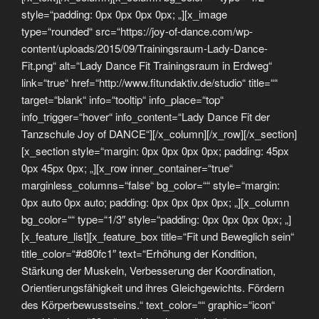
style=“padding: 0px 0px 0px 0px; „][x_image
type=“rounded“ src=“https://joy-of-dance.com/wp-
content/uploads/2015/09/Trainingsraum-Lady-Dance-
Fit.png“ alt=“Lady Dance Fit Trainingsraum in Erdweg“
link=“true“ href=“http://www.fitundaktiv.de/studio“ title=““
target=“blank“ info=“tooltip“ info_place=“top“
info_trigger=“hover“ info_content=“Lady Dance Fit der
Tanzschule Joy of DANCE“][/x_column][/x_row][/x_section]
[x_section style=“margin: 0px 0px 0px 0px; padding: 45px
0px 45px 0px; „][x_row inner_container=“true“
marginless_columns=“false“ bg_color=““ style=“margin:
0px auto 0px auto; padding: 0px 0px 0px 0px; „][x_column
bg_color=““ type=“1/3″ style=“padding: 0px 0px 0px 0px; „]
[x_feature_list][x_feature_box title=“Fit und Beweglich sein“
title_color=“#d80fc1″ text=“Erhöhung der Kondition,
Stärkung der Muskeln, Verbesserung der Koordination,
Orientierungsfähigkeit und ihres Gleichgewichts. Fördern
des Körperbewusstseins.“ text_color=““ graphic=“icon“