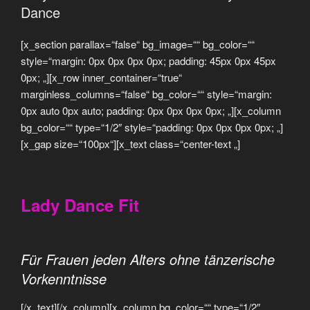
Dance
[x_section parallax=“false“ bg_image=““ bg_color=““
style=“margin: 0px 0px 0px 0px; padding: 45px 0px 45px
0px; „][x_row inner_container=“true“
marginless_columns=“false“ bg_color=““ style=“margin:
0px auto 0px auto; padding: 0px 0px 0px 0px; „][x_column
bg_color=““ type=“1/2″ style=“padding: 0px 0px 0px 0px; „]
[x_gap size=“100px“][x_text class=“center-text „]
Lady Dance Fit
Für Frauen jeden Alters ohne tänzerische
Vorkenntnisse
[/x_text][/x_column][x_column bg_color=““ type=“1/2″