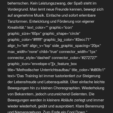
beherrschen. Kein Leistungszwang, der Spaß steht im
Vordergrund. Man lernt neue Freunde kennen, bewegt sich
auf angenehme Musik. Einfache und sofort erlernbare
Tanzformen. Entwicklung und Förderung von eigener
Kreativität.“ text_color=““ graphic=“icon“
graphic_size=“60px“ graphic_shape=“circle“
graphic_color=“#ffffff“ graphic_bg_color=“#2ecc71″
align_h=“left“ align_v=“top“ side_graphic_spacing=“20px“
max_width=“none“ child=“true“ connector_width=“1px“
connector_style=“dashed“ connector_color=“#272727″
graphic_icon=“envelope-o“][x_feature_box
title=“Methodischer Unterrichtsaufbau“ title_color=“#d80fc1″
text=“Das Training ist immer lustorientiert zur Steigerung
der Lebensfreude und Lebensqualität. Über einfache leichte
Bewegungen hin zu kleinen Choreographien. Wiederholung
von Bekanntem, jedoch unzureichend Gelernten. Die
Bewegungen werden in kleinere Abläufe zerlegt und immer
wieder wiederholt, geübt und ausprobiert. Klare Benennung
und Namensgebung. Zum Ende ein Cool Down.“