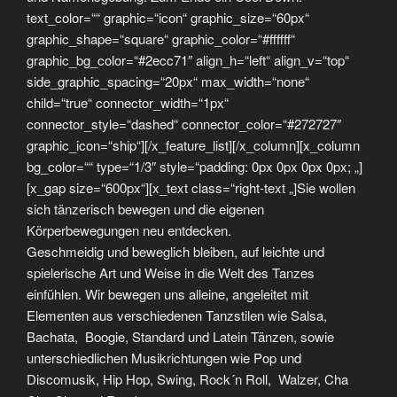
text_color=““ graphic=“icon“ graphic_size=“60px“
graphic_shape=“square“ graphic_color=“#ffffff“
graphic_bg_color=“#2ecc71″ align_h=“left“ align_v=“top“
side_graphic_spacing=“20px“ max_width=“none“
child=“true“ connector_width=“1px“
connector_style=“dashed“ connector_color=“#272727″
graphic_icon=“ship“][/x_feature_list][/x_column][x_column
bg_color=““ type=“1/3″ style=“padding: 0px 0px 0px 0px; „]
[x_gap size=“600px“][x_text class=“right-text „]Sie wollen
sich tänzerisch bewegen und die eigenen
Körperbewegungen neu entdecken.
Geschmeidig und beweglich bleiben, auf leichte und
spielerische Art und Weise in die Welt des Tanzes
einfühlen. Wir bewegen uns alleine, angeleitet mit
Elementen aus verschiedenen Tanzstilen wie Salsa,
Bachata, Boogie, Standard und Latein Tänzen, sowie
unterschiedlichen Musikrichtungen wie Pop und
Discomusik, Hip Hop, Swing, Rock´n Roll, Walzer, Cha