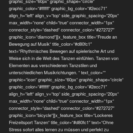
graphic_size=“60px“ graphic_shape=“circle“
graphic_color=“#ffffff“ graphic_bg_color=“#2ecc71″
align_h=“left“ align_v=“top“ side_graphic_spacing=“20px“
max_width=“none“ child=“true“ connector_width=“1px“
connector_style=“dashed“ connector_color=“#272727″
graphic_icon=“diamond“][x_feature_box title=“Freude an
Bewegung auf Musik“ title_color=“#d80fc1″
text=“Rhythmisches Bewegen auf spielerische Art und
Weise sich in die Welt des Tanzen einfühlen. Tanzen von
Elementen aus verschiedenen Tanzstilen und
unterschiedlichen Musikrichtungen. “ text_color=““
graphic=“icon“ graphic_size=“60px“ graphic_shape=“circle“
graphic_color=“#ffffff“ graphic_bg_color=“#2ecc71″
align_h=“left“ align_v=“top“ side_graphic_spacing=“20px“
max_width=“none“ child=“true“ connector_width=“1px“
connector_style=“dashed“ connector_color=“#272727″
graphic_icon=“bicycle“][x_feature_box title=“Lockeres
Freizeitsport Tanzen“ title_color=“#d80fc1″ text=“Ohne
Stress sofort alles lernen zu müssen und perfekt zu