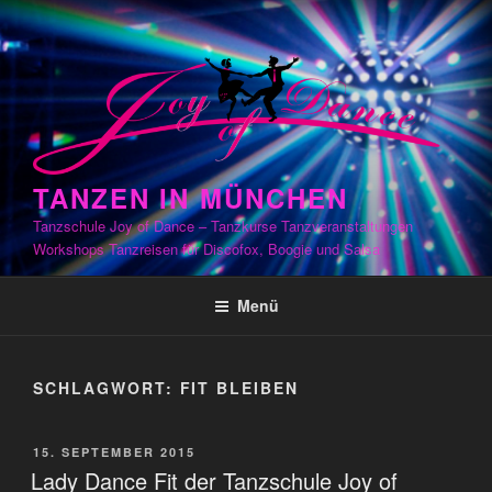
Zum
Inhalt
springen
TANZEN IN MÜNCHEN
Tanzschule Joy of Dance – Tanzkurse Tanzveranstaltungen
Workshops Tanzreisen für Discofox, Boogie und Salsa
Menü
SCHLAGWORT:
FIT BLEIBEN
VERÖFFENTLICHT
15. SEPTEMBER 2015
AM
Lady Dance Fit der Tanzschule Joy of