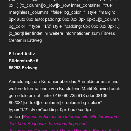
px; „] [/x_column][/x_row][x_row inner_container=“true“
marginless_columns=“false“ bg_color=““ style=“margin:
0px auto 0px auto; padding: 0px 0px 0px 0px; „][x_column
bg_color=““ type=“1/2″ style=“padding: 0px 0px 0px 0px; „]
[x_text]Hier findet ihr weitere Informationen zum
Fitness
Center in Erdweg
Fit und Aktiv
Südenstraße 5
85253 Erdweg
Anmeldung zum Kurs hier über das
Anmeldeformular
und
weitere Informationen von Kursleiterin Marlit Schwind auch
gerne telefonisch unter 0160 90 735 913 oder 08136
802081[/x_text][/x_column][x_column bg_color=““
type=“1/2″ style=“padding: 0px 0px 0px 0px; „]
[x_text]
Besuchen Sie unsere Internetseite bitte für weitere
Tanzkurs Angebote, Tanzworkshops und
Tanzveranstaltungen zum Thema Discofox, Boogie, Salsa,