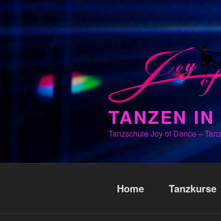
Zum
Inhalt
springen
TANZEN I
Tanzschule Joy of Dance – Tanz
Home
Tanzkurse