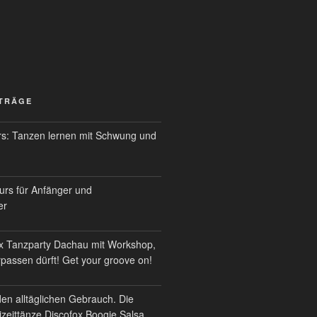
ITRÄGE
s: Tanzen lernen mit Schwung und
urs für Anfänger und
er
x Tanzparty Dachau mit Workshop,
erpassen dürft! Get your groove on!
den alltäglichen Gebrauch. Die
izeittänze Discofox Boogie Salsa