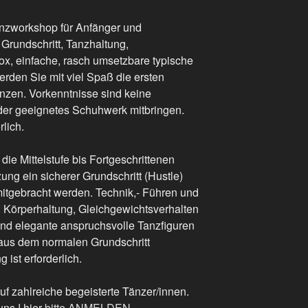
anzworkshop für Anfänger und
 Grundschritt, Tanzhaltung,
x, einfache, rasch umsetzbare typische
erden Sie mit viel Spaß die ersten
zen. Vorkenntnisse sind keine
oder geeignetes Schuhwerk mitbringen.
lich.
ie Mittelstufe bis Fortgeschrittenen
zung ein sicherer Grundschritt (Hustle)
itgebracht werden. Technik,- Führen und
, Körperhaltung, Gleichgewichtsverhalten
nd elegante anspruchsvolle Tanzfiguren
 aus dem normalen Grundschritt
ist erforderlich.
uf zahlreiche begeisterte Tänzer/innen.
ns ! hier
bitte ANMELDEN