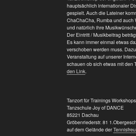
hauptsächlich internationaler Di
gespielt. Auch die Lateiner kom
ChaChaCha, Rumba und auch Wa
und natürlich ihre Musikwünsch
Der Eintritt / Musikbeitrag beträg
Es kann immer einmal etwas da
verschoben werden muss. Dazu b
Veranstaltung auf unserer Inter
schauen ob sich etwas mit den T
den Link
.
Tanzort für Trainings Workshops
Tanzschule Joy of DANCE
85221 Dachau
Gröbenriederstr. 81 1.Obergesc
auf dem Gelände der
Tennisfre