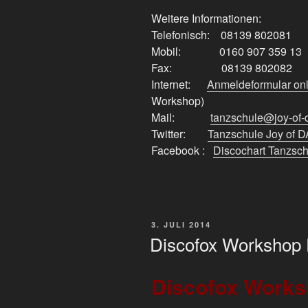
Weitere Informationen:
Telefonisch: 08139 802081
Mobil: 0160 907 359 13
Fax: 08139 802082
Internet:
Anmeldeformular onl
Workshop)
Mail:
tanzschule@joy-of
Twitter:
Tanzschule Joy of
Facebook :
Discochart Tanzsc
VERÖFFENTLICHT
3. JULI 2014
AM
Discofox Workshop 
Discofox Works