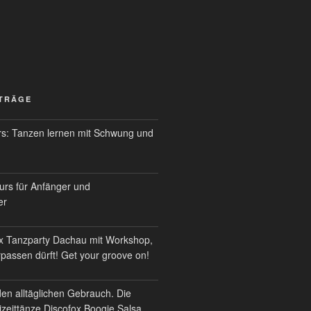
ITRÄGE
s: Tanzen lernen mit Schwung und
urs für Anfänger und
er
x Tanzparty Dachau mit Workshop,
erpassen dürft! Get your groove on!
den alltäglichen Gebrauch. Die
izeittänze Discofox Boogie Salsa