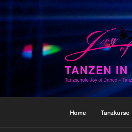
Zum
Inhalt
springen
TANZEN I
Tanzschule Joy of Dance – Tanz
Home
Tanzkurse