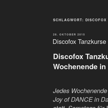
SCHLAGWORT:
DISCOFOX
VERÖFFENTLICHT
28. OKTOBER 2015
AM
Discofox Tanzkurs
Discofox Tanzk
Wochenende in
Jedes Wochenende f
Joy of DANCE in Da
statt. Samstags für