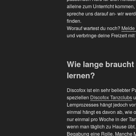
alleine zum Unterricht kommen, e
spreche uns darauf an- wir werd
finden.
Worauf wartest du noch?
Melde 
und verbringe deine Freizeit mit
Wie lange braucht
lernen?
Discofox ist ein sehr beliebter P
speziellen
Discofox Tanzclubs
u
Lernprozesses hängt jedoch vo
einmal hängt es davon ab, wie 
nur einmal pro Woche in der Tan
wenn man täglich zu Hause übt. 
Begabung eine Rolle. Manche M