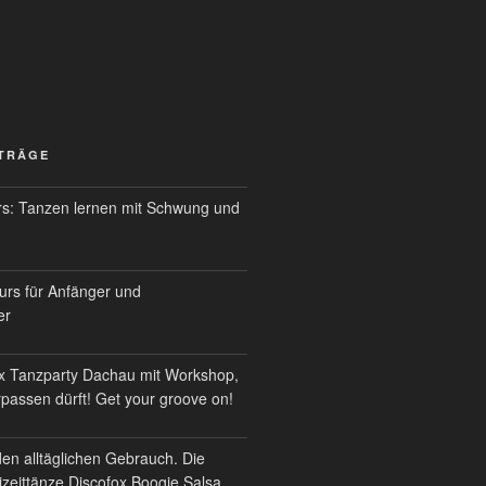
ITRÄGE
s: Tanzen lernen mit Schwung und
urs für Anfänger und
er
x Tanzparty Dachau mit Workshop,
erpassen dürft! Get your groove on!
den alltäglichen Gebrauch. Die
izeittänze Discofox Boogie Salsa