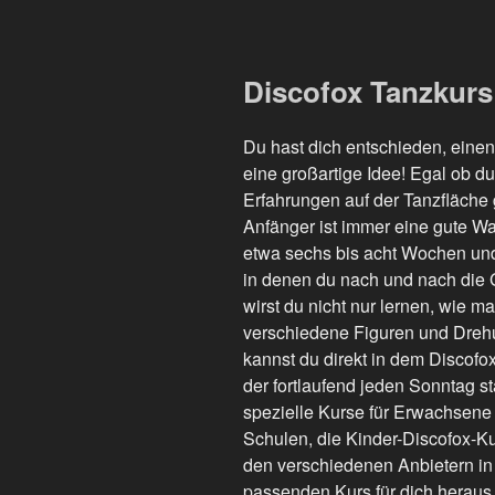
Discofox Tanzkurs
Du hast dich entschieden, eine
eine großartige Idee! Egal ob du
Erfahrungen auf der Tanzfläche 
Anfänger ist immer eine gute Wa
etwa sechs bis acht Wochen und 
in denen du nach und nach die 
wirst du nicht nur lernen, wie 
verschiedene Figuren und Dreh
kannst du direkt in dem Discofo
der fortlaufend jeden Sonntag st
spezielle Kurse für Erwachsene 
Schulen, die Kinder-Discofox-Ku
den verschiedenen Anbietern i
passenden Kurs für dich heraus.