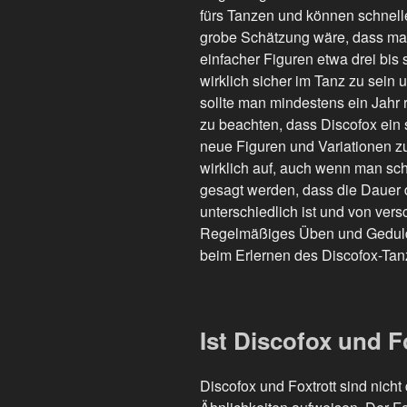
fürs Tanzen und können schnelle
grobe Schätzung wäre, dass man
einfacher Figuren etwa drei bis
wirklich sicher im Tanz zu sein
sollte man mindestens ein Jahr r
zu beachten, dass Discofox ein s
neue Figuren und Variationen zu
wirklich auf, auch wenn man sch
gesagt werden, dass die Dauer 
unterschiedlich ist und von ver
Regelmäßiges Üben und Geduld 
beim Erlernen des Discofox-Tan
Ist Discofox und F
Discofox und Foxtrott sind nicht