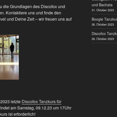
und Bachata
u die Grundlagen des Discofox und
31. Oktober 2023
en. Kontaktiere uns und finde den
el und Deine Zeit – wir freuen uns auf
Boogie Tanzkur
26. Oktober 2023
Discofox Tanzk
26. Oktober 2023
 2023 letzte
Discofox Tanzkurs für
findet am Samstag, 09.12.23 um 17Uhr
rs ist erforderlich!