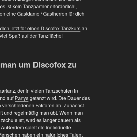
s ist kein Tanzpartner erforderlich!,
en eine Gastdame / Gastherren für dich
dich jetzt für einen Discofox Tanzkurs
an
 viel Spaß auf der Tanzfläche!
 man um Discofox zu
aartanz, der in vielen Tanzschulen in
nd auf
Partys
getanzt wird. Die Dauer des
n verschiedenen Faktoren ab. Zunächst
oft und regelmäßig man übt. Wenn man
zschule ist, wird es länger dauern als
Außerdem spielt die individuelle
enschen haben ein natürliches Talent