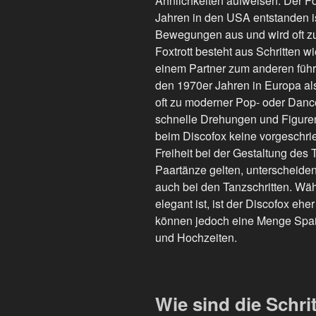
Ähnlichkeiten aufweisen. Der Fox
Jahren in den USA entstanden is
Bewegungen aus und wird oft zu
Foxtrott besteht aus Schritten 
einem Partner zum anderen führ
den 1970er Jahren in Europa als
oft zu moderner Pop- oder Danc
schnelle Drehungen und Figuren
beim Discofox keine vorgeschrie
Freiheit bei der Gestaltung des
Paartänze gelten, unterscheiden 
auch bei den Tanzschritten. Wäh
elegant ist, ist der Discofox e
können jedoch eine Menge Spaß
und Hochzeiten.
Wie sind die Schri