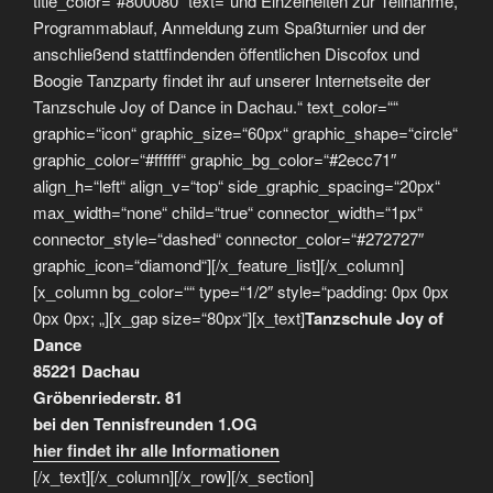
title_color=“#800080″ text=“und Einzelheiten zur Teilnahme,
Programmablauf, Anmeldung zum Spaßturnier und der
anschließend stattfindenden öffentlichen Discofox und
Boogie Tanzparty findet ihr auf unserer Internetseite der
Tanzschule Joy of Dance in Dachau.“ text_color=““
graphic=“icon“ graphic_size=“60px“ graphic_shape=“circle“
graphic_color=“#ffffff“ graphic_bg_color=“#2ecc71″
align_h=“left“ align_v=“top“ side_graphic_spacing=“20px“
max_width=“none“ child=“true“ connector_width=“1px“
connector_style=“dashed“ connector_color=“#272727″
graphic_icon=“diamond“][/x_feature_list][/x_column]
[x_column bg_color=““ type=“1/2″ style=“padding: 0px 0px
0px 0px; „][x_gap size=“80px“][x_text]
Tanzschule Joy of
Dance
85221 Dachau
Gröbenriederstr. 81
bei den Tennisfreunden 1.OG
hier findet ihr alle Informationen
[/x_text][/x_column][/x_row][/x_section]