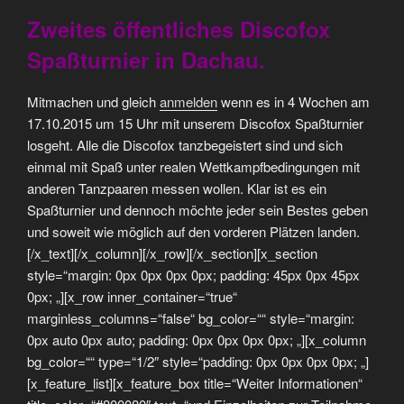
Zweites öffentliches Discofox
Spaßturnier in Dachau.
Mitmachen und gleich
anmelden
wenn es in 4 Wochen am
17.10.2015 um 15 Uhr mit unserem Discofox Spaßturnier
losgeht. Alle die Discofox tanzbegeistert sind und sich
einmal mit Spaß unter realen Wettkampfbedingungen mit
anderen Tanzpaaren messen wollen. Klar ist es ein
Spaßturnier und dennoch möchte jeder sein Bestes geben
und soweit wie möglich auf den vorderen Plätzen landen.
[/x_text][/x_column][/x_row][/x_section][x_section
style=“margin: 0px 0px 0px 0px; padding: 45px 0px 45px
0px; „][x_row inner_container=“true“
marginless_columns=“false“ bg_color=““ style=“margin:
0px auto 0px auto; padding: 0px 0px 0px 0px; „][x_column
bg_color=““ type=“1/2″ style=“padding: 0px 0px 0px 0px; „]
[x_feature_list][x_feature_box title=“Weiter Informationen“