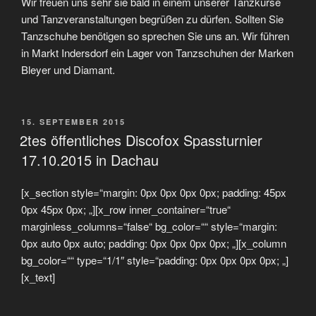
Wir freuen uns sehr sie bald in einem unserer Tanzkurse
und Tanzveranstaltungen begrüßen zu dürfen. Sollten Sie
Tanzschuhe benötigen so sprechen Sie uns an. Wir führen
in Markt Indersdorf ein Lager von Tanzschuhen der Marken
Bleyer und Diamant.
VERÖFFENTLICHT
15. SEPTEMBER 2015
AM
2tes öffentliches Discofox Spassturnier
17.10.2015 in Dachau
[x_section style=“margin: 0px 0px 0px 0px; padding: 45px
0px 45px 0px; „][x_row inner_container=“true“
marginless_columns=“false“ bg_color=““ style=“margin:
0px auto 0px auto; padding: 0px 0px 0px 0px; „][x_column
bg_color=““ type=“1/1″ style=“padding: 0px 0px 0px 0px; „]
[x_text]