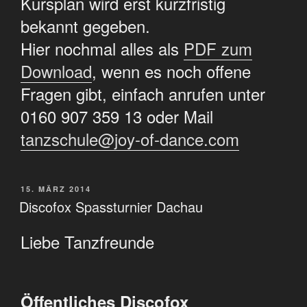
Kursplan wird erst kurzfristig
bekannt gegeben.
Hier nochmal alles als
PDF zum
Download
, wenn es noch offene
Fragen gibt, einfach anrufen unter
0160 907 359 13 oder Mail
tanzschule@joy-of-dance.com
VERÖFFENTLICHT
15. MÄRZ 2014
AM
Discofox Spassturnier Dachau
Liebe Tanzfreunde
Öffentliches Discofox