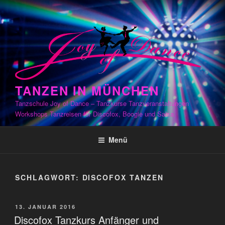
Zum
Inhalt
springen
TANZEN IN MÜNCHEN
Tanzschule Joy of Dance – Tanzkurse Tanzveranstaltungen
Workshops Tanzreisen für Discofox, Boogie und Salsa
Menü
SCHLAGWORT:
DISCOFOX TANZEN
VERÖFFENTLICHT
13. JANUAR 2016
AM
Discofox Tanzkurs Anfänger und