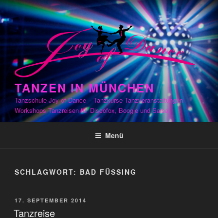
Zum
Inhalt
springen
TANZEN IN MÜNCHEN
Tanzschule Joy of Dance – Tanzkurse Tanzveranstaltungen
Workshops Tanzreisen für Discofox, Boogie und Salsa
Menü
SCHLAGWORT:
BAD FÜSSING
VERÖFFENTLICHT
17. SEPTEMBER 2014
AM
Tanzreise