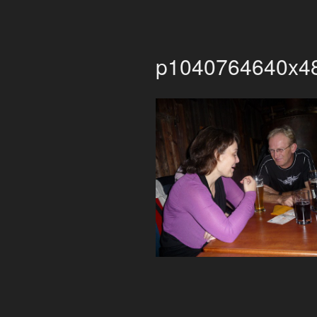
p1040764640x4