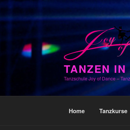
Zum
Inhalt
springen
TANZEN I
Tanzschule Joy of Dance – Tanz
Home
Tanzkurse