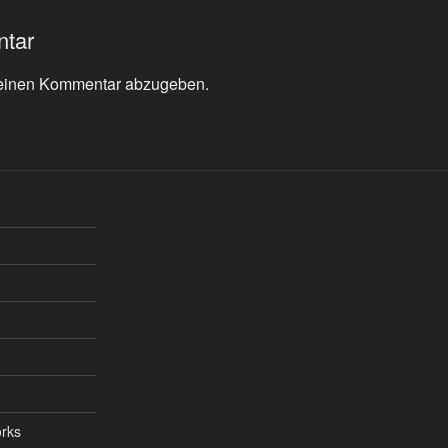
ntar
einen Kommentar abzugeben.
orks