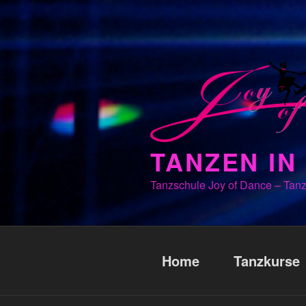
Zum
Inhalt
springen
TANZEN I
Tanzschule Joy of Dance – Tanz
Home
Tanzkurse