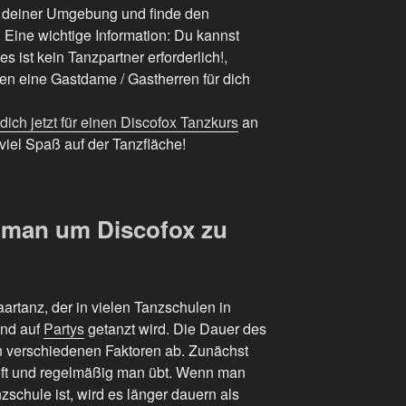
n deiner Umgebung und finde den
 Eine wichtige Information: Du kannst
s ist kein Tanzpartner erforderlich!,
en eine Gastdame / Gastherren für dich
dich jetzt für einen Discofox Tanzkurs
an
 viel Spaß auf der Tanzfläche!
 man um Discofox zu
aartanz, der in vielen Tanzschulen in
nd auf
Partys
getanzt wird. Die Dauer des
n verschiedenen Faktoren ab. Zunächst
oft und regelmäßig man übt. Wenn man
zschule ist, wird es länger dauern als