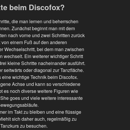
tte beim Discofox?
hritte, die man lernen und beherrschen
nnen. Zunächst beginnt man mit dem
tten nach vorne und zwei Schritten zurück
t von einem Fuß auf den anderen
der Wechselschritt, bei dem man zwischen
 wechselt. Ein weiterer wichtiger Schritt
drei kleine Schritte nacheinander ausführt.
 seitwärts oder diagonal zur Tanzfläche.
s eine wichtige Technik beim Discofox.
eigene Achse und kann so verschiedene
bt es noch diverse weitere Figuren wie
She goes und viele weitere interessante
 Bewegungsabläufe.
mer im Takt zu bleiben und eine flüssige
ehlt sich daher auch, regelmäßig zu
 Tanzkurs zu besuchen.