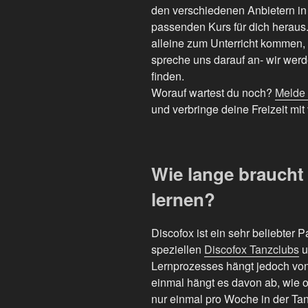
den verschiedenen Anbietern i
passenden Kurs für dich heraus.
alleine zum Unterricht kommen, e
spreche uns darauf an- wir werd
finden.
Worauf wartest du noch?
Melde 
und verbringe deine Freizeit mit
Wie lange braucht
lernen?
Discofox ist ein sehr beliebter P
speziellen
Discofox Tanzclubs
u
Lernprozesses hängt jedoch vo
einmal hängt es davon ab, wie 
nur einmal pro Woche in der Tan