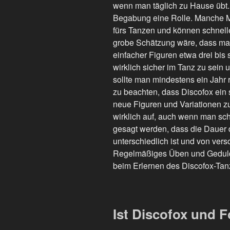
wenn man täglich zu Hause übt. 
Begabung eine Rolle. Manche M
fürs Tanzen und können schnelle
grobe Schätzung wäre, dass man
einfacher Figuren etwa drei bis
wirklich sicher im Tanz zu sein
sollte man mindestens ein Jahr r
zu beachten, dass Discofox ein s
neue Figuren und Variationen zu
wirklich auf, auch wenn man sch
gesagt werden, dass die Dauer 
unterschiedlich ist und von ver
Regelmäßiges Üben und Geduld 
beim Erlernen des Discofox-Tan
Ist Discofox und F