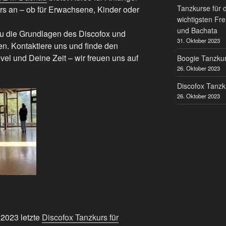
Tanzkurse für 
rs an – ob für Erwachsene, Kinder oder
wichtigsten Fre
und Bachata
u die Grundlagen des Discofox und
31. Oktober 2023
en. Kontaktiere uns und finde den
el und Deine Zeit – wir freuen uns auf
Boogie Tanzkur
26. Oktober 2023
Discofox Tanzk
26. Oktober 2023
 2023 letzte
Discofox Tanzkurs für