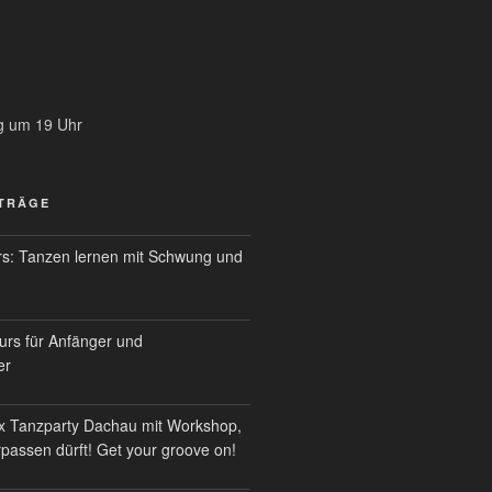
ag um 19 Uhr
ITRÄGE
s: Tanzen lernen mit Schwung und
urs für Anfänger und
er
x Tanzparty Dachau mit Workshop,
erpassen dürft! Get your groove on!