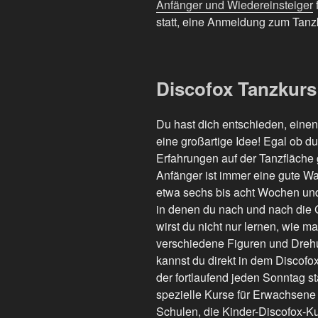
Anfänger und Wiedereinsteiger
statt, eine Anmeldung zum Tanzku
Discofox Tanzkurs
Du hast dich entschieden, eine
eine großartige Idee! Egal ob du
Erfahrungen auf der Tanzfläche 
Anfänger ist immer eine gute Wa
etwa sechs bis acht Wochen und 
in denen du nach und nach die 
wirst du nicht nur lernen, wie 
verschiedene Figuren und Dreh
kannst du direkt in dem Discofo
der fortlaufend jeden Sonntag st
spezielle Kurse für Erwachsene 
Schulen, die Kinder-Discofox-Ku