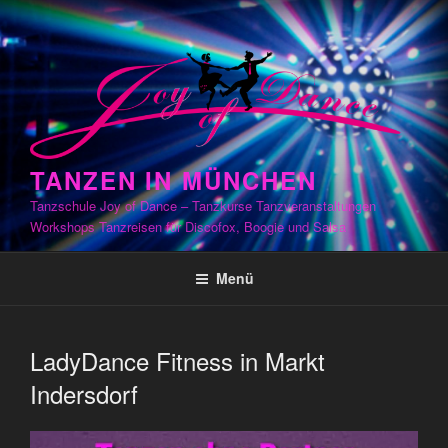
Zum
Inhalt
springen
TANZEN IN MÜNCHEN
Tanzschule Joy of Dance – Tanzkurse Tanzveranstaltungen
Workshops Tanzreisen für Discofox, Boogie und Salsa
Menü
LadyDance Fitness in Markt
Indersdorf