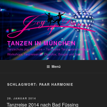
Zum
Inhalt
springen
TANZEN IN MÜNCHEN
Tanzschule Joy of Dance – Tanzkurse Tanzveranstaltungen
Workshops Tanzreisen für Discofox, Boogie und Salsa
Menü
SCHLAGWORT:
PAAR HARMONIE
VERÖFFENTLICHT
28. JANUAR 2014
AM
Tanzreise 2014 nach Bad Füssing