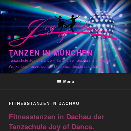
Zum
Inhalt
springen
TANZEN IN MÜNCHEN
Tanzschule Joy of Dance – Tanzkurse Tanzveranstaltungen
Workshops Tanzreisen für Discofox, Boogie und Salsa
Menü
FITNESSTANZEN IN DACHAU
Fitnesstanzen in Dachau der
Tanzschule Joy of Dance.